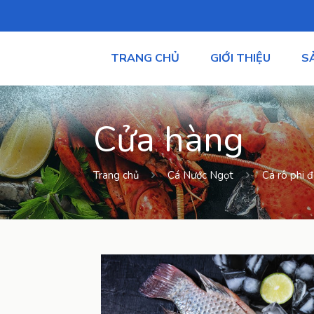
TRANG CHỦ
GIỚI THIỆU
S
Cửa hàng
Trang chủ
Cá Nước Ngọt
Cá rô phi 