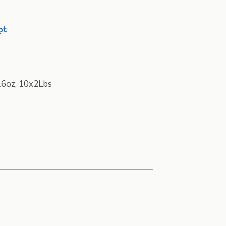
ọt
16oz, 10x2Lbs