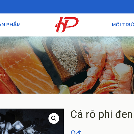
ẢN PHẨM
MÔI TR
đen
Cá rô phi đen
0
₫