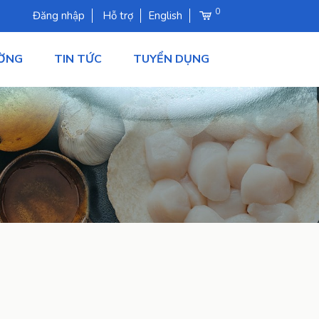
0
Đăng nhập
Hỗ trợ
English
ƯỜNG
TIN TỨC
TUYỂN DỤNG