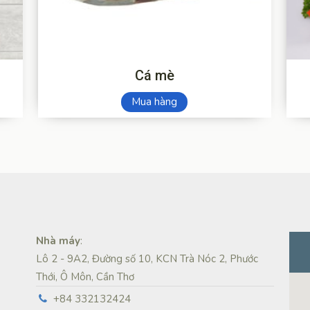
Cá mè
Mua hàng
Nhà máy
:
Lô 2 - 9A2, Đường số 10, KCN Trà Nóc 2, Phước
Thới, Ô Môn, Cần Thơ
+84 332132424