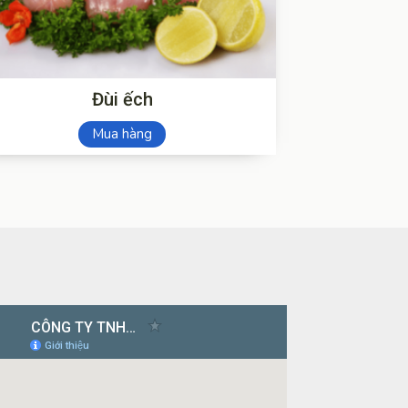
Đùi ếch
Mua hàng