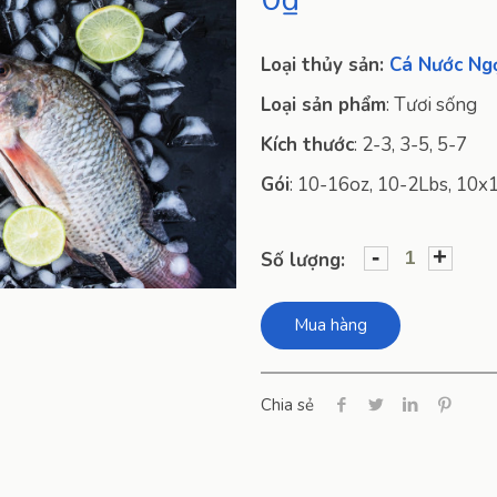
Loại thủy sản:
Cá Nước Ng
Loại sản phẩm
:
Tươi sống
Kích thước
:
2-3, 3-5, 5-7
Gói
:
10-16oz, 10-2Lbs, 10x
-
+
Số lượng:
Mua hàng
Chia sẻ