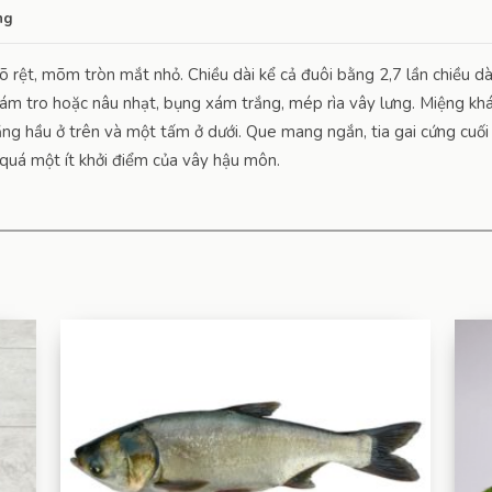
ng
õ rệt, mõm tròn mắt nhỏ. Chiều dài kể cả đuôi bằng 2,7 lần chiều dà
xám tro hoặc nâu nhạt, bụng xám trắng, mép rìa vây lưng. Miệng khá
ng hầu ở trên và một tấm ở dưới. Que mang ngắn, tia gai cứng cuối 
 quá một ít khởi điểm của vây hậu môn.