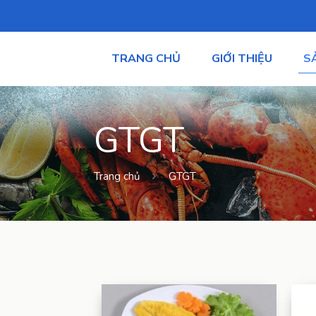
TRANG CHỦ
GIỚI THIỆU
S
GTGT
Trang chủ
GTGT