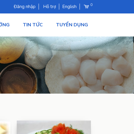
0
Đăng nhập
Hỗ trợ
English
ƯỜNG
TIN TỨC
TUYỂN DỤNG