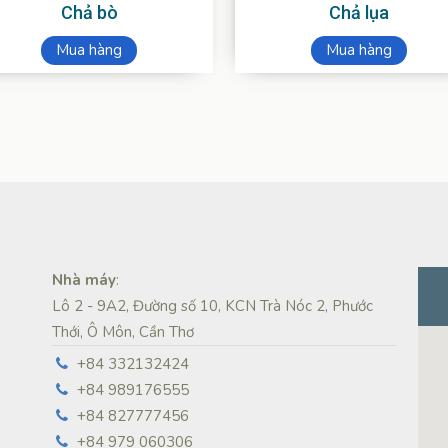
Chả bò
Chả lụa
Mua hàng
Mua hàng
Nhà máy
:
Lô 2 - 9A2, Đường số 10, KCN Trà Nóc 2, Phước
Thới, Ô Môn, Cần Thơ
+84 332132424
+84 989176555
+84 827777456
+84 979 060306