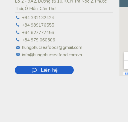
Lô 2 - 9A2, Đường số 10, KCN Trà Nóc 2, Phước
Thới, Ô Môn, Cần Thơ
+84 332132424
+84 989176555
+84 827777456
+84 979 060306
hungphucseafoods@gmail.com
info@hungphucseafood.com.vn
Liên hệ