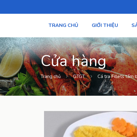
TRANG CHỦ
GIỚI THIỆU
S
Cửa hàng
Trang chủ
GTGT
Cá tra Fillets tẩm 