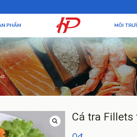
ẢN PHẨM
MÔI TR
bột
Cá tra Fillets
0
₫