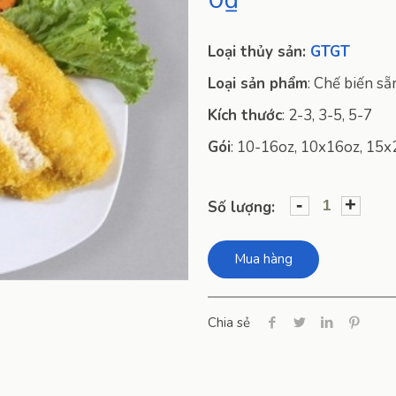
Loại thủy sản:
GTGT
Loại sản phẩm
:
Chế biến sẵ
Kích thước
:
2-3, 3-5, 5-7
Gói
:
10-16oz, 10x16oz, 15x
-
+
Số lượng:
Mua hàng
Chia sẻ