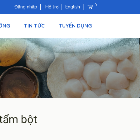
0
Đăng nhập
Hỗ trợ
English
ƯỜNG
TIN TỨC
TUYỂN DỤNG
 tẩm bột