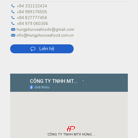
+84 332132424
+84 989176555
+84 827777456
+84 979 060306
hungphucseafoods@gmail.com
info@hungphucseafood.com.vn
Liên hệ