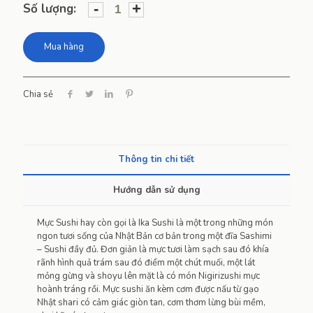
-
+
Số lượng:
Mua hàng
Chia sẻ
Thông tin chi tiết
Hướng dẫn sử dụng
Mực Sushi hay còn gọi là Ika Sushi là một trong những món
ngon tươi sống của Nhật Bản cơ bản trong một đĩa Sashimi
– Sushi đầy đủ. Đơn giản là mực tươi làm sạch sau đó khía
rãnh hình quả trám sau đó điểm một chút muối, một lát
mỏng gừng và shoyu lên mặt là có món Nigirizushi mực
hoành tráng rồi. Mực sushi ăn kèm cơm được nấu từ gạo
Nhật shari có cảm giác giòn tan, cơm thơm lừng bùi mềm,