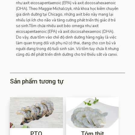
như axit eicosapentaenoic (EPA) và axit docosahexaenoic
(DHA). Theo Maggie Michalczyk, nhà khoa học kiêm chuyên
gia dinh dưỡng tại Chicago, những axit béo này mang lại
nhiều lợi ích cho não và tăng cường phát triển thị giác ở trẻ
sơ sinh.Tôm chứa nhiều axit béo omega như axit
eicosapentaenoic (EPA) và axit docosahexaenoic (DHA).
Do vậy, đưa tôm vào chế độ dinh dưỡng hàng ngày là việc
làm quan trọng đối với phụ nữ có thai, đang cho con bú và
người đang trong độ tuổi sinh sản. Vỏ tôm tuy chứa ít nhưng
cũng đủ để phát triển dĩnh dưỡng cho trẻ thiếu sắt và canxi.
Sản phẩm tương tự
PTO
Tôm thịt