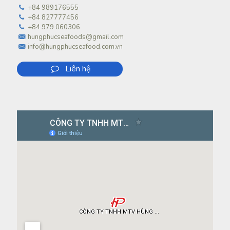
+84 989176555
+84 827777456
+84 979 060306
hungphucseafoods@gmail.com
info@hungphucseafood.com.vn
Liên hệ